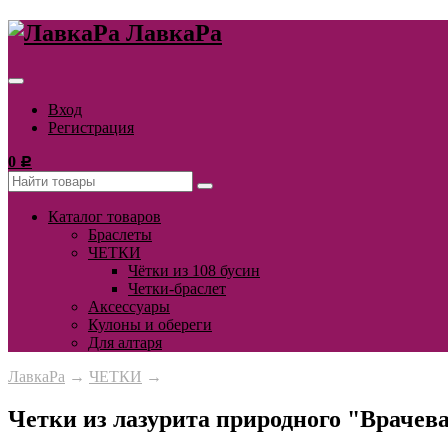
ЛавкаРа
Вход
Регистрация
0
Р
Каталог товаров
Браслеты
ЧЕТКИ
Чётки из 108 бусин
Четки-браслет
Аксессуары
Кулоны и обереги
Для алтаря
ЛавкаРа
→
ЧЕТКИ
→
Четки из лазурита природного "Врачев