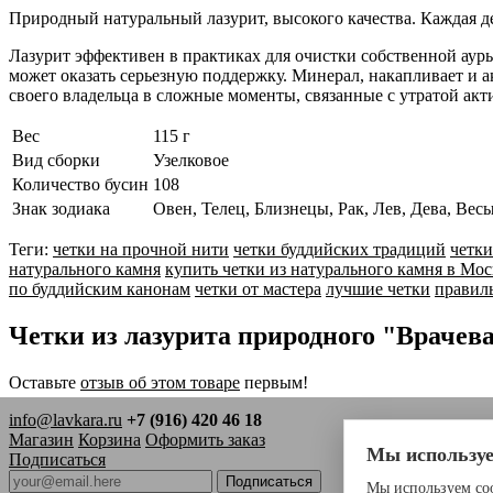
Природный натуральный лазурит, высокого качества. Каждая де
Лазурит эффективен в практиках для очистки собственной ау
может оказать серьезную поддержку. Минерал, накапливает и 
своего владельца в сложные моменты, связанные с утратой акт
Вес
115 г
Вид сборки
Узелковое
Количество бусин
108
Знак зодиака
Овен, Телец, Близнецы, Рак, Лев, Дева, Ве
Теги:
четки на прочной нити
четки буддийских традиций
четки
натурального камня
купить четки из натурального камня в Мос
по буддийским канонам
четки от мастера
лучшие четки
правил
Четки из лазурита природного "Врачев
Оставьте
отзыв об этом товаре
первым!
info@lavkara.ru
+7 (916) 420 46 18
Магазин
Корзина
Оформить заказ
Мы используе
Подписаться
Мы используем coo