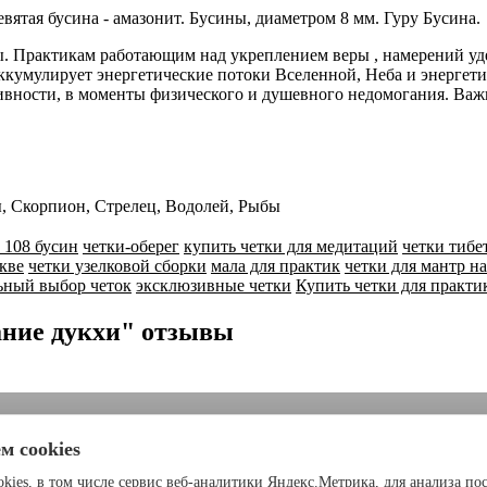
вятая бусина - амазонит. Бусины, диаметром 8 мм. Гуру Бусина.
ры. Практикам работающим над укреплением веры , намерений уд
аккумулирует энергетические потоки Вселенной, Неба и энергет
ивности, в моменты физического и душевного недомогания. Важн
сы, Скорпион, Стрелец, Водолей, Рыбы
 108 бусин
четки-оберег
купить четки для медитаций
четки тибе
кве
четки узелковой сборки
мала для практик
четки для мантр н
ьный выбор четок
эксклюзивные четки
Купить четки для практи
ание дукхи" отзывы
м cookies
kies, в том числе сервис веб-аналитики Яндекс.Метрика, для анализа по