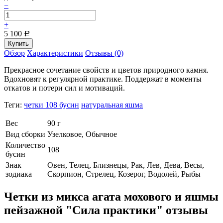
−
+
5 100
Р
Обзор
Характеристики
Отзывы (0)
Прекрасное сочетание свойств и цветов природного камня.
Вдохновят к регулярной практике. Поддержат в моменты
откатов и потери сил и мотиваций.
Теги:
четки 108 бусин
натуральная яшма
Вес
90 г
Вид сборки
Узелковое, Обычное
Количество
108
бусин
Знак
Овен, Телец, Близнецы, Рак, Лев, Дева, Весы,
зодиака
Скорпион, Стрелец, Козерог, Водолей, Рыбы
Четки из микса агата мохового и яшмы
пейзажной "Сила практики" отзывы