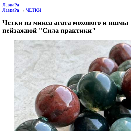
ЛавкаРа
ЛавкаРа
→
ЧЕТКИ
Четки из микса агата мохового и яшмы
пейзажной "Сила практики"